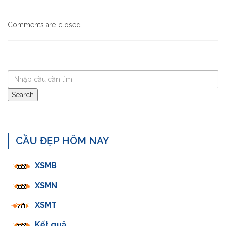
Comments are closed.
Previous
Next
Post
Post
Search
CẦU ĐẸP HÔM NAY
XSMB
XSMN
XSMT
Kết quả