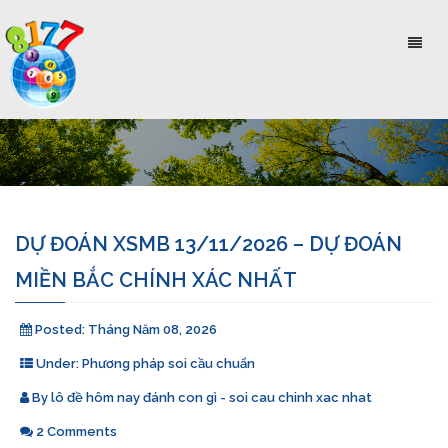
Toggl
naviga
DỰ ĐOÁN XSMB 13/11/2026 – DỰ ĐOÁN
MIỀN BẮC CHÍNH XÁC NHẤT
Posted:
Tháng Năm 08, 2026
Under:
Phương pháp soi cầu chuẩn
By
lô đề hôm nay đánh con gì - soi cau chinh xac nhat
2 Comments