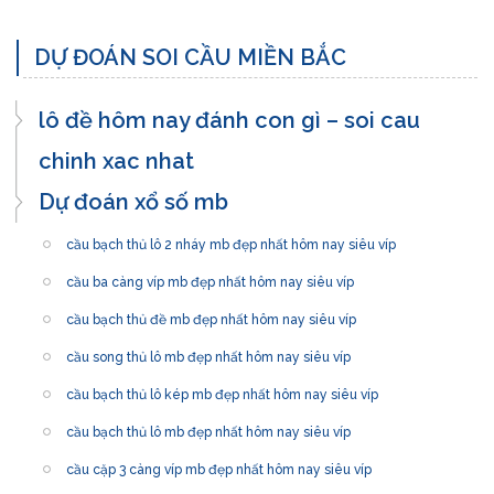
DỰ ĐOÁN SOI CẦU MIỀN BẮC
lô đề hôm nay đánh con gì – soi cau
chinh xac nhat
Dự đoán xổ số mb
cầu bạch thủ lô 2 nháy mb đẹp nhất hôm nay siêu víp
cầu ba càng víp mb đẹp nhất hôm nay siêu víp
cầu bạch thủ đề mb đẹp nhất hôm nay siêu víp
cầu song thủ lô mb đẹp nhất hôm nay siêu víp
cầu bạch thủ lô kép mb đẹp nhất hôm nay siêu víp
cầu bạch thủ lô mb đẹp nhất hôm nay siêu víp
cầu cặp 3 càng víp mb đẹp nhất hôm nay siêu víp