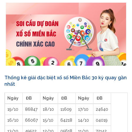
Thống kê giải đặc biệt xổ số Miền Bắc 30 kỳ quay gần
nhất
Ngày
ĐB
Ngày
ĐB
Ngày
ĐB
19/10
868
47
18/10
116
09
17/10
246
40
16/10
660
67
15/10
642
18
14/10
040
19
13/10
495
22
12/10
056
18
11/10
721
42