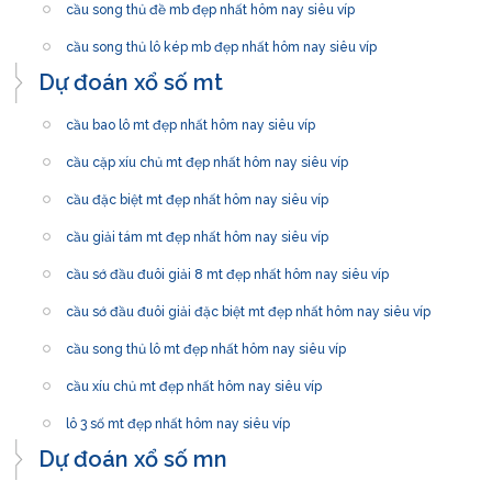
cầu song thủ đề mb đẹp nhất hôm nay siêu víp
cầu song thủ lô kép mb đẹp nhất hôm nay siêu víp
Dự đoán xổ số mt
cầu bao lô mt đẹp nhất hôm nay siêu víp
cầu cặp xíu chủ mt đẹp nhất hôm nay siêu víp
cầu đặc biệt mt đẹp nhất hôm nay siêu víp
cầu giải tám mt đẹp nhất hôm nay siêu víp
cầu sớ đầu đuôi giải 8 mt đẹp nhất hôm nay siêu víp
cầu sớ đầu đuôi giải đặc biệt mt đẹp nhất hôm nay siêu víp
cầu song thủ lô mt đẹp nhất hôm nay siêu víp
cầu xíu chủ mt đẹp nhất hôm nay siêu víp
lô 3 số mt đẹp nhất hôm nay siêu víp
Dự đoán xổ số mn