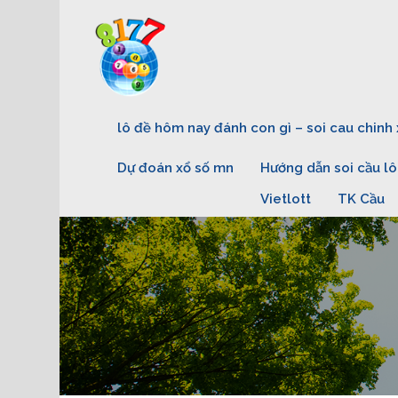
lô đề hôm nay đánh con gì – soi cau chinh
Dự đoán xổ số mn
Hướng dẫn soi cầu lô
Vietlott
TK Cầu