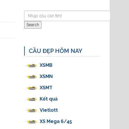
Search
CẦU ĐẸP HÔM NAY
XSMB
XSMN
XSMT
Kết quả
Vietlott
XS Mega 6/45