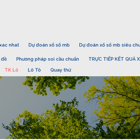
 xac nhat
Dự đoán xổ số mb
Dự đoán xổ số mb siêu ch
 đề
Phương pháp soi cầu chuẩn
TRỰC TIẾP KẾT QUẢ 
TK Lô
Lô Tô
Quay thử