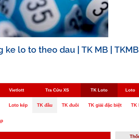
g ke lo to theo dau | TK MB | TKMB