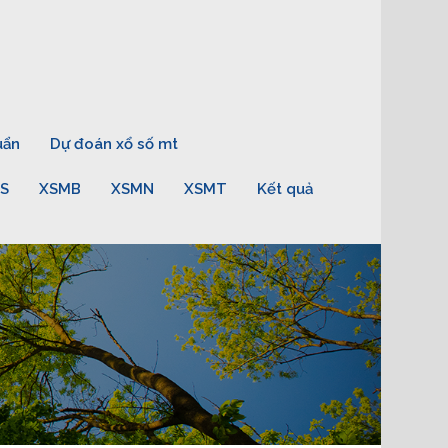
uẩn
Dự đoán xổ số mt
XS
XSMB
XSMN
XSMT
Kết quả