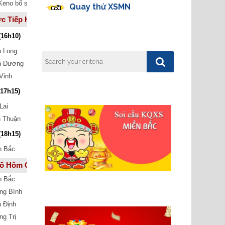
Quay thử XSMN