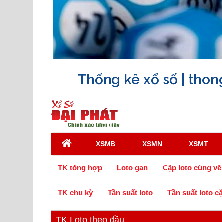
Thống kê xổ số | thon