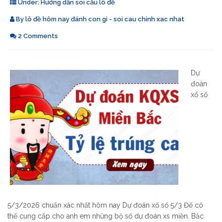
Under:
Hướng dẫn soi cầu lô đề
By
lô đề hôm nay đánh con gì - soi cau chinh xac nhat
2 Comments
Dự
đoán
xổ số
5/3/2026 chuẩn xác nhất hôm nay Dự đoán xổ số 5/3 Để có
thể cung cấp cho anh em những bộ số dự đoán xs miền. Bắc