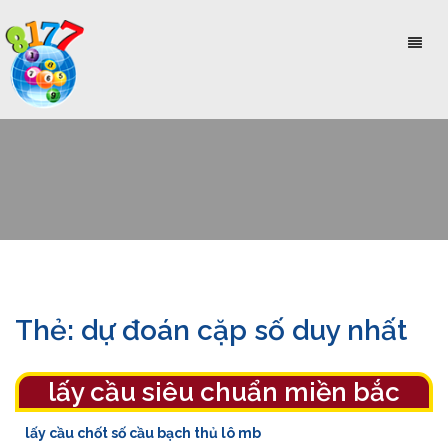
Toggl
naviga
Thẻ:
dự đoán cặp số duy nhất
lấy cầu siêu chuẩn miền bắc
lấy cầu chốt số cầu bạch thủ lô mb