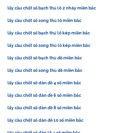
lấy cầu chốt số bạch thủ lô 2 nháy miền bắc
lấy cầu chốt số song thủ lô miền bắc
lấy cầu chốt số bạch thủ lô kép miền bắc
lấy cầu chốt số song thủ lô kép miền bắc
lấy cầu chốt số bạch thủ đề miền bắc
lấy cầu chốt số song thủ đề miền bắc
lấy cầu chốt số dàn đề 4 số miền bắc
lấy cầu chốt số dàn đề 6 số miền bắc
lấy cầu chốt số dàn đề 8 số miền bắc
lấy cầu chốt số dàn đề 10 số miền bắc
lấy cầu chốt số dàn lô 4 số miền bắc