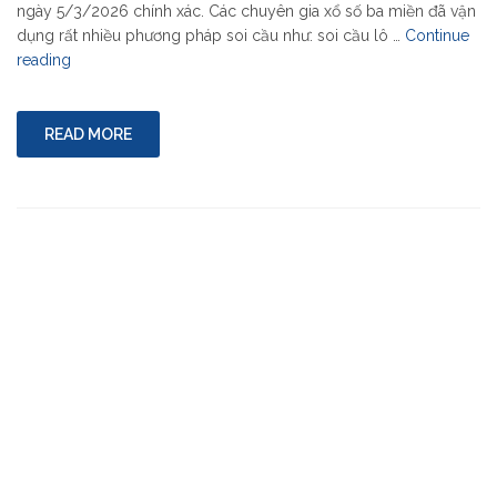
ngày 5/3/2026 chính xác. Các chuyên gia xổ số ba miền đã vận
dụng rất nhiều phương pháp soi cầu như: soi cầu lô …
Continue
"Dự
reading
đoán
xổ
số
READ MORE
5/3/2026
chuẩn
xác
nhất
hôm
nay"