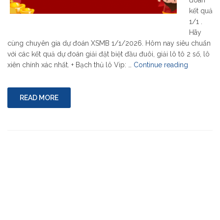
kết quả
1/1 .
Hãy
cùng chuyên gia dự đoán XSMB 1/1/2026. Hôm nay siêu chuẩn
với các kết quả dự đoán giải đặt biệt đầu đuôi, giải lô tô 2 số, lô
"Dự
xiên chính xác nhất. + Bạch thủ lô Vip: …
Continue reading
đoán
kết
quả
READ MORE
1/1
xổ
số
miền
bắc
chính
xác"