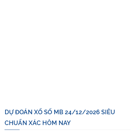
DỰ ĐOÁN XỔ SỐ MB 24/12/2026 SIÊU
CHUẨN XÁC HÔM NAY