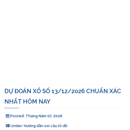
DỰ ĐOÁN XỔ SỐ 13/12/2026 CHUẨN XÁC
NHẤT HÔM NAY
Posted:
Tháng Năm 07, 2026
Under:
Hướng dẫn soi cầu lô đề