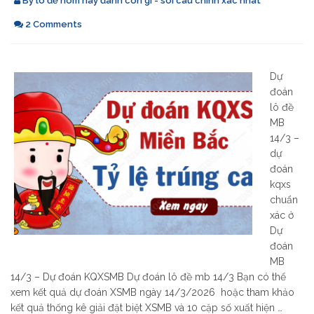
By
lô đề hôm nay đánh con gì - soi cau chinh xac nhat
2 Comments
Dự
đoán
lô đề
MB
14/3 –
dự
đoán
kqxs
chuẩn
xác ở
Dự
đoán
MB
14/3 – Dự đoán KQXSMB Dự đoán lô đề mb 14/3 Bạn có thể
xem kết quả dự đoán XSMB ngày 14/3/2026 hoặc tham khảo
kết quả thống kê giải đặt biệt XSMB và 10 cặp số xuất hiện …