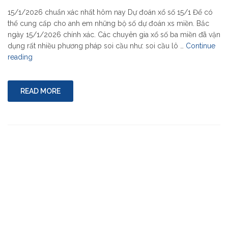
15/1/2026 chuẩn xác nhất hôm nay Dự đoán xổ số 15/1 Để có
thể cung cấp cho anh em những bộ số dự đoán xs miền. Bắc
ngày 15/1/2026 chính xác. Các chuyên gia xổ số ba miền đã vận
dụng rất nhiều phương pháp soi cầu như: soi cầu lô …
Continue
"Dự
reading
đoán
xổ
số
READ MORE
15/1/2026
chuẩn
xác
nhất
hôm
nay"