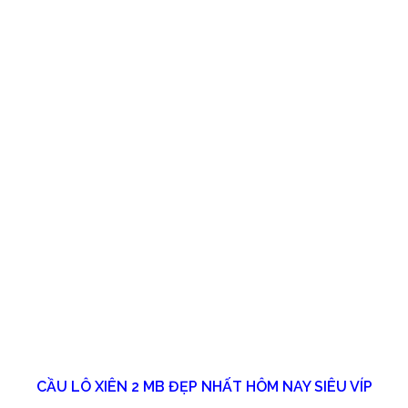
CẦU LÔ XIÊN 2 MB ĐẸP NHẤT HÔM NAY SIÊU VÍP