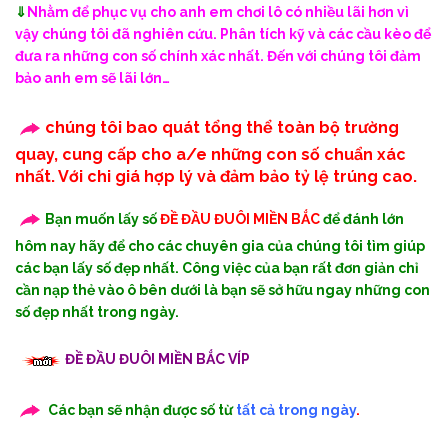
⇓
Nhằm để phục vụ cho anh em chơi lô có nhiều lãi hơn vì
vậy chúng tôi đã nghiên cứu. Phân tích kỹ và các cầu kèo để
đưa ra những con số chính xác nhất. Đến với chúng tôi đảm
bảo anh em sẽ lãi lớn…
chúng tôi bao quát tổng thể toàn bộ trường
quay, cung cấp cho a/e những con số chuẩn xác
nhất. Với chi giá hợp lý và đảm bảo tỷ lệ trúng cao.
Bạn muốn lấy số
ĐỀ ĐẦU ĐUÔI MIỀN BẮC
để đánh lớn
hôm nay hãy để cho các chuyên gia của chúng tôi tìm giúp
các bạn lấy số đẹp nhất. Công việc của bạn rất đơn giản chỉ
cần nạp thẻ vào ô bên dưới là bạn sẽ sở hữu ngay những con
số đẹp nhất trong ngày.
ĐỀ ĐẦU ĐUÔI MIỀN BẮC VÍP
Các bạn sẽ nhận được số từ
tất cả trong ngày
.