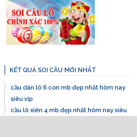
KẾT QUẢ SOI CẦU MỚI NHẤT
cầu dàn lô 6 con mb đẹp nhất hôm nay
siêu víp
cầu lô xiên 4 mb đẹp nhất hôm nay siêu
víp
cầu song thủ lô kép mb đẹp nhất hôm