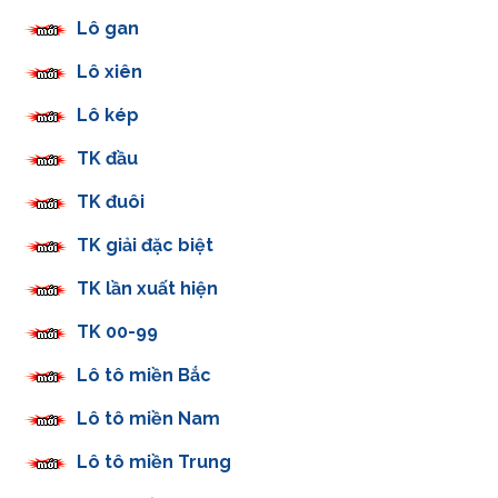
Lô gan
Lô xiên
Lô kép
TK đầu
TK đuôi
TK giải đặc biệt
TK lần xuất hiện
TK 00-99
Lô tô miền Bắc
Lô tô miền Nam
Lô tô miền Trung