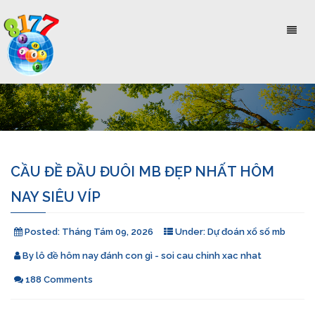
Toggl
naviga
CẦU ĐỀ ĐẦU ĐUÔI MB ĐẸP NHẤT HÔM
NAY SIÊU VÍP
Posted:
Tháng Tám 09, 2026
Under:
Dự đoán xổ số mb
By
lô đề hôm nay đánh con gì - soi cau chinh xac nhat
188 Comments