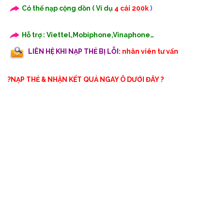
Có thể nạp cộng dồn ( Ví dụ
4
cái 200k
)
Hỗ trợ : Viettel,Mobiphone,Vinaphone…
LIÊN HỆ KHI NẠP THẺ BỊ LỖI:
nhân viên tư vấn
?NẠP THẺ & NHẬN KẾT QUẢ NGAY Ô DƯỚI ĐÂY ?