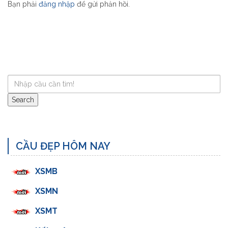
Bạn phải
đăng nhập
để gửi phản hồi.
Previous
Next
Post
Post
Search
CẦU ĐẸP HÔM NAY
XSMB
XSMN
XSMT