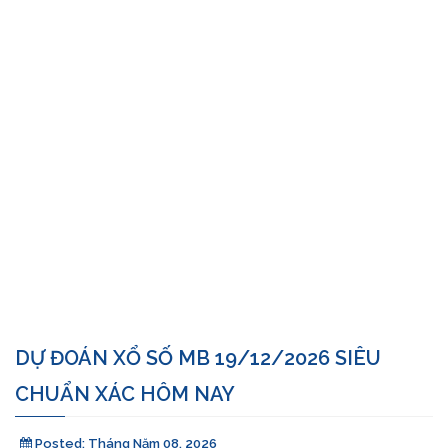
DỰ ĐOÁN XỔ SỐ MB 19/12/2026 SIÊU
CHUẨN XÁC HÔM NAY
Posted:
Tháng Năm 08, 2026