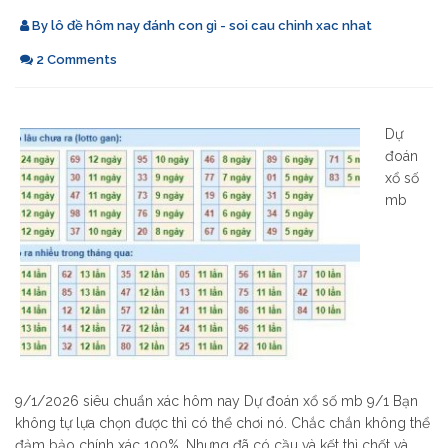
By
lô đề hôm nay đánh con gì - soi cau chinh xac nhat
2 Comments
Dự
đoán
xổ số
mb
9/1/2026 siêu chuẩn xác hôm nay Dự đoán xổ số mb 9/1 Bạn
không tự lựa chọn được thì có thể chơi nó. Chắc chắn không thể
đảm bảo chính xác 100%. Nhưng đã có cầu và kết thì chốt và