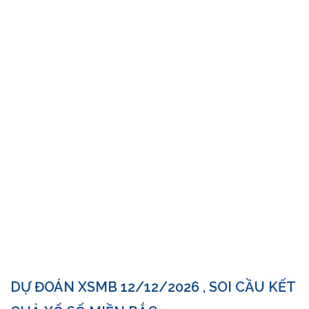
DỰ ĐOÁN XSMB 12/12/2026 , SOI CẦU KẾT