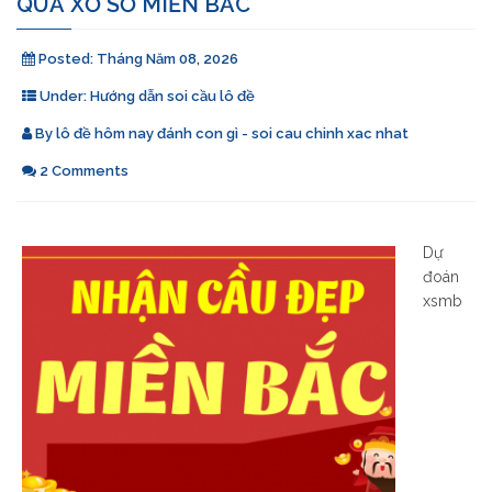
QUẢ XỔ SỐ MIỀN BẮC
Posted:
Tháng Năm 08, 2026
Under:
Hướng dẫn soi cầu lô đề
By
lô đề hôm nay đánh con gì - soi cau chinh xac nhat
2 Comments
Dự
đoán
xsmb