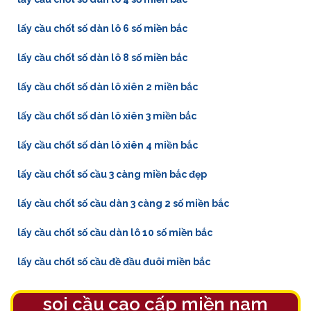
lấy cầu chốt số dàn lô 6 số miền bắc
lấy cầu chốt số dàn lô 8 số miền bắc
lấy cầu chốt số dàn lô xiên 2 miền bắc
lấy cầu chốt số dàn lô xiên 3 miền bắc
lấy cầu chốt số dàn lô xiên 4 miền bắc
lấy cầu chốt số cầu 3 càng miền bắc đẹp
lấy cầu chốt số cầu dàn 3 càng 2 số miền bắc
lấy cầu chốt số cầu dàn lô 10 số miền bắc
lấy cầu chốt số cầu đề đầu đuôi miền bắc
soi cầu cao cấp miền nam