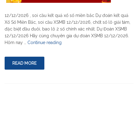
12/12/2026 , soi cầu kết quả xổ số miền bắc Dự đoán kết quả
Xổ Số Miền Bắc, soi cầu XSMB 12/12/2026, chốt số lô giải tám,
đặc biệt đầu đuôi, bao lô 2 số chính xác nhất. Dự Đoán XSMB
12/12/2026 Hãy cùng chuyên gia dự đoán XSMB 12/12/2026.
"Dự
Hôm nay …
Continue reading
đoán
xsmb
12/12/2026
READ MORE
,
soi
cầu
kết
quả
xổ
số
miền
bắc"