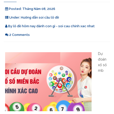
Posted:
Tháng Năm 08, 2026
Under:
Hướng dẫn soi cầu lô đề
By
lô đề hôm nay đánh con gì - soi cau chinh xac nhat
2 Comments
Dự
đoán
xổ số
mb