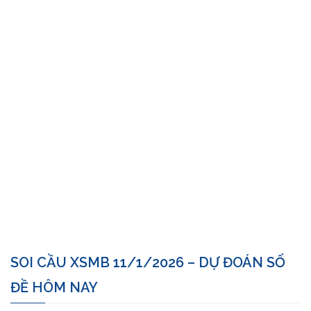
SOI CẦU XSMB 11/1/2026 – DỰ ĐOÁN SỐ
ĐỀ HÔM NAY