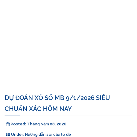
DỰ ĐOÁN XỔ SỐ MB 9/1/2026 SIÊU
CHUẨN XÁC HÔM NAY
Posted:
Tháng Năm 08, 2026
Under:
Hướng dẫn soi cầu lô đề