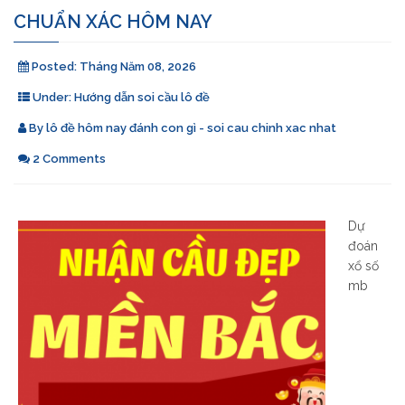
CHUẨN XÁC HÔM NAY
Posted:
Tháng Năm 08, 2026
Under:
Hướng dẫn soi cầu lô đề
By
lô đề hôm nay đánh con gì - soi cau chinh xac nhat
2 Comments
Dự
đoán
xổ số
mb