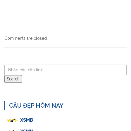
Comments are closed.
Previous
Next
Post
Post
Search
CẦU ĐẸP HÔM NAY
XSMB