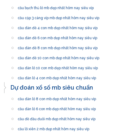
cầu bạch thủ lô mb đẹp nhất hôm nay siêu víp
cầu cặp 3 càng víp mb đẹp nhất hôm nay siêu víp
cầu dàn đề 4 con mb đẹp nhất hôm nay siêu víp
cầu dàn đề 6 con mb đẹp nhất hôm nay siêu víp
cầu dàn đề 8 con mb đẹp nhất hôm nay siêu víp
cầu dàn đề 10 con mb đẹp nhất hôm nay siêu víp
cầu dàn lô 10 con mb đẹp nhất hôm nay siêu víp
cầu dàn lô 4 con mb đẹp nhất hôm nay siêu víp
Dự đoán xổ số mb siêu chuẩn
cầu dàn lô 8 con mb đẹp nhất hôm nay siêu víp
cầu dàn lô 6 con mb đẹp nhất hôm nay siêu víp
cầu đề đầu đuôi mb đẹp nhất hôm nay siêu víp
cầu lô xiên 2 mb đẹp nhất hôm nay siêu víp