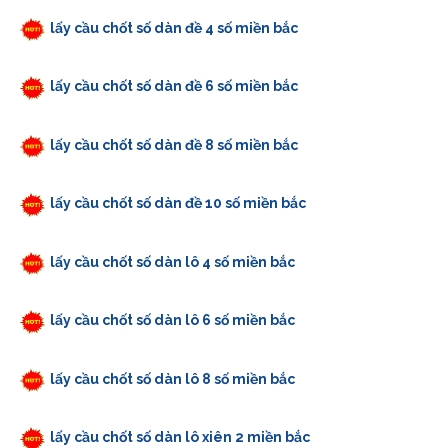
lấy cầu chốt số dàn đề 4 số miền bắc
lấy cầu chốt số dàn đề 6 số miền bắc
lấy cầu chốt số dàn đề 8 số miền bắc
lấy cầu chốt số dàn đề 10 số miền bắc
lấy cầu chốt số dàn lô 4 số miền bắc
lấy cầu chốt số dàn lô 6 số miền bắc
lấy cầu chốt số dàn lô 8 số miền bắc
lấy cầu chốt số dàn lô xiên 2 miền bắc