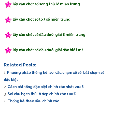
lấy cầu chốt số song thủ lô miền trung
lấy cầu chốt số lo 3 số miền trung
lấy cầu chốt số đầu đuôi giải 8 miền trung
lấy cầu chốt số đầu đuôi giải đặc biêt mt
Related Posts:
Phương pháp thống kê, soi cầu chạm xổ số, bắt chạm số
đặc biệt
Cách bắt tổng đặc biệt chính xác nhất 2026
Soi cầu bạch thủ lô đẹp chính xác 100%
Thống kê theo đầu chính xác