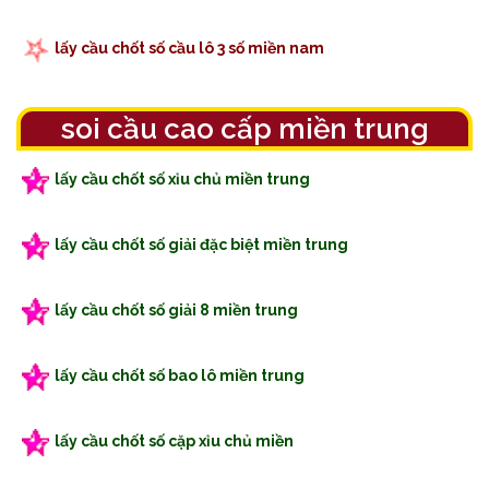
lấy cầu chốt số cầu lô 3 số miền nam
soi cầu cao cấp miền trung
lấy cầu chốt số xỉu chủ miền trung
lấy cầu chốt số giải đặc biệt miền trung
lấy cầu chốt số giải 8 miền trung
lấy cầu chốt số bao lô miền trung
lấy cầu chốt số cặp xỉu chủ miền