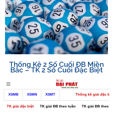
Thống Kê 2 Số Cuối ĐB Miền
Bắc – TK 2 Số Cuối Đặc Biệt