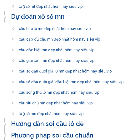
lô 3 số mt đẹp nhất hôm nay siêu víp
Dự đoán xổ số mn
cầu bao lô mn đẹp nhất hôm nay siêu víp
cầu cặp xíu chủ mn đẹp nhất hôm nay siêu víp
cầu đặc biệt mn đẹp nhất hôm nay siêu víp
cầu giải tám mn đẹp nhất hôm nay siêu víp
cầu sớ đầu đuôi giải 8 mn đẹp nhất hôm nay siêu víp
cầu sớ đầu đuôi giải đặc biệt mn đẹp nhất hôm nay siêu víp
cầu song thủ lô mn đẹp nhất hôm nay siêu víp
cầu xíu chủ mn đẹp nhất hôm nay siêu víp
lô 3 số mn đẹp nhất hôm nay siêu víp
Hướng dẫn soi cầu lô đề
Phương pháp soi cầu chuẩn