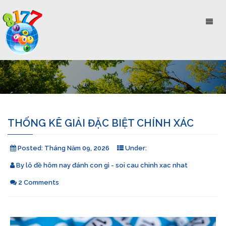
Toggl
naviga
THỐNG KÊ GIẢI ĐẶC BIỆT CHÍNH XÁC
Posted:
Tháng Năm 09, 2026
Under:
By
lô đề hôm nay đánh con gì - soi cau chinh xac nhat
2 Comments