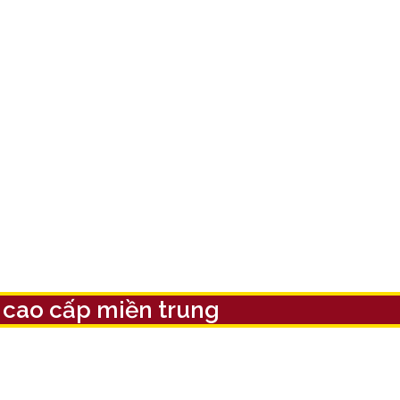
 cao cấp miền trung