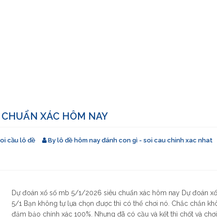
U CHUẨN XÁC HÔM NAY
oi cầu lô đề
By
lô đề hôm nay đánh con gì - soi cau chinh xac nhat
Dự đoán xổ số mb 5/1/2026 siêu chuẩn xác hôm nay Dự đoán x
5/1 Bạn không tự lựa chọn được thì có thể chơi nó. Chắc chắn kh
đảm bảo chính xác 100%. Nhưng đã có cầu và kết thì chốt và chơ