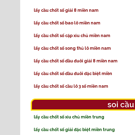
lấy cầu chốt số giải 8 miền nam
lấy cầu chốt số bao lô miền nam
lấy cầu chốt số cặp xỉu chủ miền nam
lấy cầu chốt số song thủ lô miền nam
lấy cầu chốt số đầu đuôi giải 8 miền nam
lấy cầu chốt số đầu đuôi đặc biệt miền
lấy cầu chốt số cầu lô 3 số miền nam
soi cầu
lấy cầu chốt số xỉu chủ miền trung
lấy cầu chốt số giải đặc biệt miền trung