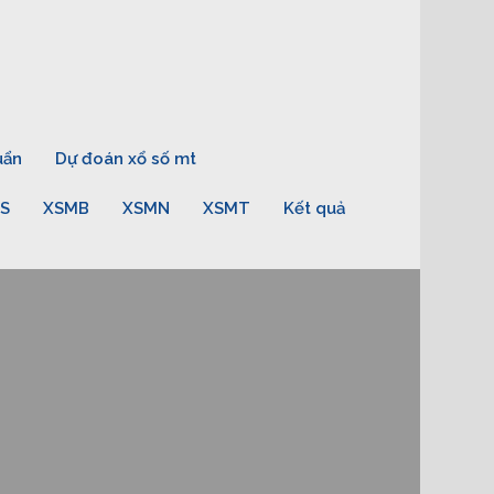
uẩn
Dự đoán xổ số mt
XS
XSMB
XSMN
XSMT
Kết quả