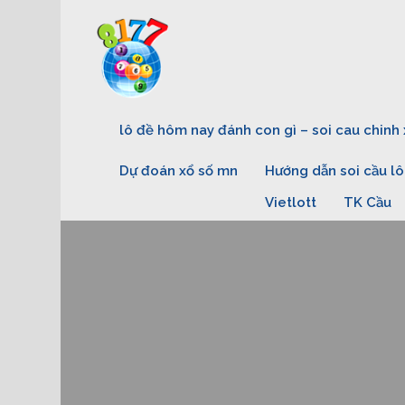
lô đề hôm nay đánh con gì – soi cau chinh
Dự đoán xổ số mn
Hướng dẫn soi cầu lô
Vietlott
TK Cầu