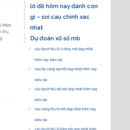
lô đề hôm nay đánh con
gì – soi cau chinh xac
ố Miền
nhat
 thủ,
Dự đoán xổ số mb
"Soi
ng
cầu
cầu bạch thủ lô 2 nháy mb đẹp nhất
xsmb
8/3/2026
hôm nay siêu víp
–
cầu ba càng víp mb đẹp nhất hôm nay
đoán
số
siêu víp
kqxs
miền
cầu bạch thủ đề mb đẹp nhất hôm nay
bắc"
siêu víp
cầu song thủ lô mb đẹp nhất hôm nay
siêu víp
cầu bạch thủ lô kép mb đẹp nhất hôm