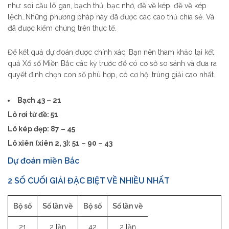
như: soi cầu lô gan, bạch thủ, bạc nhớ, đề về kép, đề về kép
lệch…Những phương pháp này đã được các cao thủ chia sẻ. Và
đã được kiểm chứng trên thực tế.
Để kết quả dự đoán được chính xác. Bạn nên tham khảo lại kết
quả Xổ số Miền Bắc các kỳ trước để có cơ sở so sánh và đưa ra
quyết định chọn con số phù hợp, có cơ hội trúng giải cao nhất.
Bạch 43 – 21
Lô rơi từ đề: 51
Lô kép đẹp: 87 – 45
Lô xiên (xiên 2, 3): 51 – 90 – 43
Dự đoán miền Bắc
2 SỐ CUỐI GIẢI ĐẶC BIỆT VỀ NHIỀU NHẤT
Bộ số
Số lần về
Bộ số
Số lần về
21
2 lần
42
2 lần