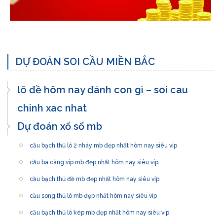
DỰ ĐOÁN SOI CẦU MIỀN BẮC
lô đề hôm nay đánh con gì – soi cau
chinh xac nhat
Dự đoán xổ số mb
cầu bạch thủ lô 2 nháy mb đẹp nhất hôm nay siêu víp
cầu ba càng víp mb đẹp nhất hôm nay siêu víp
cầu bạch thủ đề mb đẹp nhất hôm nay siêu víp
cầu song thủ lô mb đẹp nhất hôm nay siêu víp
cầu bạch thủ lô kép mb đẹp nhất hôm nay siêu víp