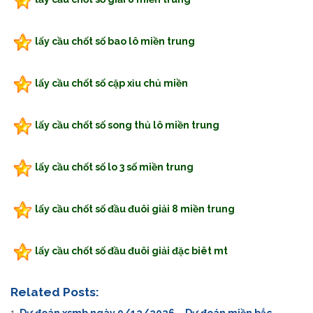
lấy cầu chốt số bao lô miền trung
lấy cầu chốt số cặp xỉu chủ miền
lấy cầu chốt số song thủ lô miền trung
lấy cầu chốt số lo 3 số miền trung
lấy cầu chốt số đầu đuôi giải 8 miền trung
lấy cầu chốt số đầu đuôi giải đặc biêt mt
Related Posts:
Dự đoán xsmb ngày 9/12/2026 – Dự đoán miền bắc