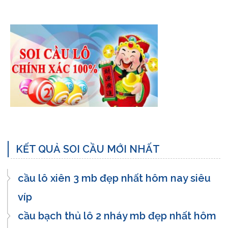
KẾT QUẢ SOI CẦU MỚI NHẤT
cầu lô xiên 3 mb đẹp nhất hôm nay siêu
víp
cầu bạch thủ lô 2 nháy mb đẹp nhất hôm