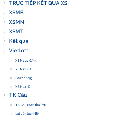
TRỰC TIẾP KẾT QUẢ XS
XSMB
XSMN
XSMT
Kết quả
Vietlott
XS Mega 6/45
XS Max 4D
Power 6/55
XS Max 3D
TK Cầu
TK Cầu Bạch thủ (MB
Lật liên tục (MB)