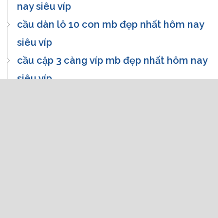
nay siêu víp
cầu dàn lô 10 con mb đẹp nhất hôm nay
siêu víp
cầu cặp 3 càng víp mb đẹp nhất hôm nay
siêu víp
cầu dàn đề 4 con mb đẹp nhất hôm nay
siêu víp
LÔ ĐỀ HÔM NAY ĐÁNH CON GÌ
3 cang
chốt số soi cầu
du doan cau mn
dịch vụ
soi cầu
dự đoán 1 cặp số
Dự đoán 1 cặp số duy
nhất
dự đoán cặp số duy nhất
lấy số đề
soi 3