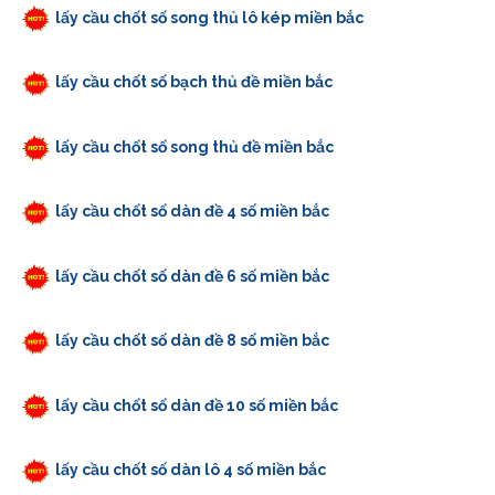
lấy cầu chốt số song thủ lô kép miền bắc
lấy cầu chốt số bạch thủ đề miền bắc
lấy cầu chốt số song thủ đề miền bắc
lấy cầu chốt số dàn đề 4 số miền bắc
lấy cầu chốt số dàn đề 6 số miền bắc
lấy cầu chốt số dàn đề 8 số miền bắc
lấy cầu chốt số dàn đề 10 số miền bắc
lấy cầu chốt số dàn lô 4 số miền bắc