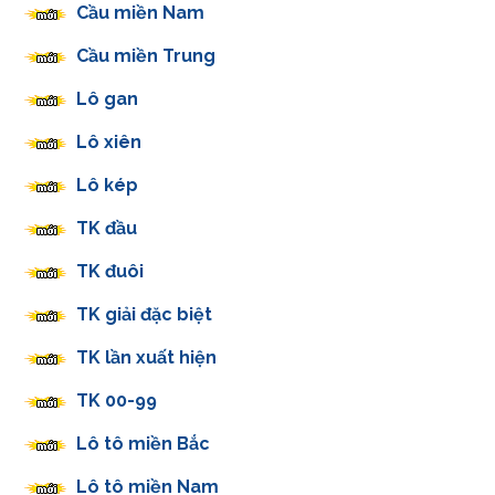
Cầu miền Nam
Cầu miền Trung
Lô gan
Lô xiên
Lô kép
TK đầu
TK đuôi
TK giải đặc biệt
TK lần xuất hiện
TK 00-99
Lô tô miền Bắc
Lô tô miền Nam