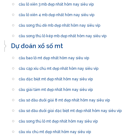
cầu lô xiên 3 mb đẹp nhất hôm nay siêu víp
cầu lô xiên 4 mb đẹp nhất hôm nay siêu víp
cầu song thủ đề mb đẹp nhất hôm nay siêu víp
cầu song thủ lô kép mb đẹp nhất hôm nay siêu víp
Dự đoán xổ số mt
cầu bao lô mt đẹp nhất hôm nay siêu víp
cầu cặp xíu chủ mt đẹp nhất hôm nay siêu víp
cầu đặc biệt mt đẹp nhất hôm nay siêu víp
cầu giải tám mt đẹp nhất hôm nay siêu víp
cầu sớ đầu đuôi giải 8 mt đẹp nhất hôm nay siêu víp
cầu sớ đầu đuôi giải đặc biệt mt đẹp nhất hôm nay siêu víp
cầu song thủ lô mt đẹp nhất hôm nay siêu víp
cầu xíu chủ mt đẹp nhất hôm nay siêu víp