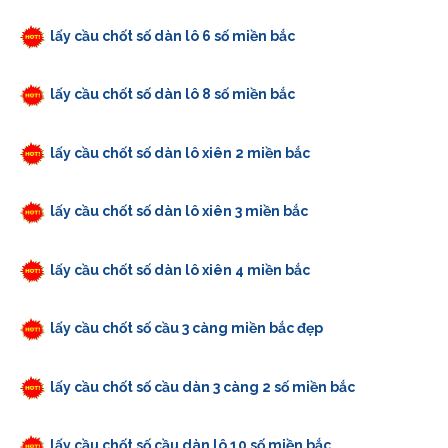
lấy cầu chốt số dàn lô 6 số miền bắc
lấy cầu chốt số dàn lô 8 số miền bắc
lấy cầu chốt số dàn lô xiên 2 miền bắc
lấy cầu chốt số dàn lô xiên 3 miền bắc
lấy cầu chốt số dàn lô xiên 4 miền bắc
lấy cầu chốt số cầu 3 càng miền bắc đẹp
lấy cầu chốt số cầu dàn 3 càng 2 số miền bắc
lấy cầu chốt số cầu dàn lô 10 số miền bắc