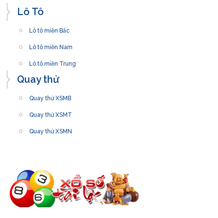
Lô Tô
Lô tô miền Bắc
Lô tô miền Nam
Lô tô miền Trung
Quay thử
Quay thử XSMB
Quay thử XSMT
Quay thử XSMN