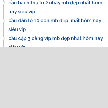
cầu bạch thủ lô 2 nháy mb đẹp nhất hôm
nay siêu víp
cầu dàn lô 10 con mb đẹp nhất hôm nay
siêu víp
cầu cặp 3 càng víp mb đẹp nhất hôm nay
siêu víp
cầu dàn đề 4 con mb đẹp nhất hôm nay
siêu víp
LÔ ĐỀ HÔM NAY ĐÁNH CON GÌ
3 cang
chốt số soi cầu
du doan cau mn
dịch vụ
soi cầu
dự đoán 1 cặp số
Dự đoán 1 cặp số duy