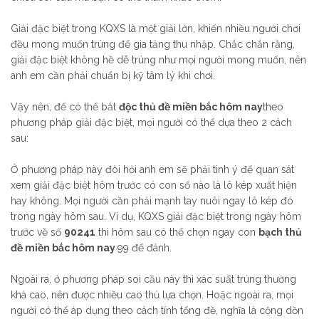
Giải đặc biệt trong KQXS là một giải lớn, khiến nhiều người chơi
đều mong muốn trúng để gia tăng thu nhập. Chắc chắn rằng,
giải đặc biệt không hề dễ trúng như mọi người mong muốn, nên
anh em cần phải chuẩn bị kỹ tâm lý khi chơi.
Vậy nên, để có thể bắt
độc thủ đề miền bắc hôm nay
theo
phương pháp giải đặc biệt, mọi người có thể dựa theo 2 cách
sau:
Ở phương pháp này đòi hỏi anh em sẽ phải tinh ý để quan sát
xem giải đặc biệt hôm trước có con số nào là lô kép xuất hiện
hay không. Mọi người cần phải mạnh tay nuôi ngay lô kép đó
trong ngày hôm sau. Ví dụ, KQXS giải đặc biệt trong ngày hôm
trước về số
90241
thì hôm sau có thể chọn ngay con
bạch thủ
đề miền bắc hôm nay
99 để đánh.
Ngoài ra, ở phương pháp soi cầu này thì xác suất trúng thường
khá cao, nên được nhiều cao thủ lựa chọn. Hoặc ngoài ra, mọi
người có thể áp dụng theo cách tính tổng đề, nghĩa là cộng dồn