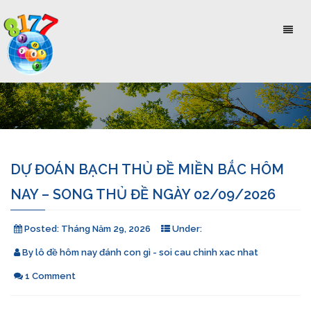
Toggl
naviga
DỰ ĐOÁN BẠCH THỦ ĐỀ MIỀN BẮC HÔM
NAY – SONG THỦ ĐỀ NGÀY 02/09/2026
Posted:
Tháng Năm 29, 2026
Under:
By
lô đề hôm nay đánh con gì - soi cau chinh xac nhat
1 Comment