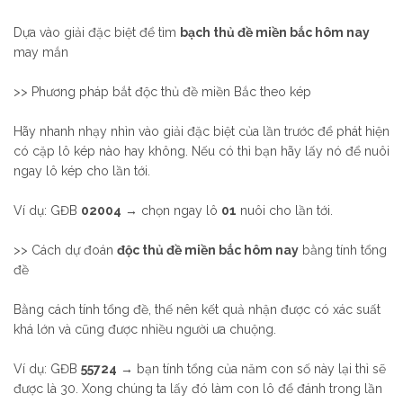
Dựa vào giải đặc biệt để tìm
bạch thủ đề miền bắc hôm nay
may mắn
>> Phương pháp bắt độc thủ đề miền Bắc theo kép
Hãy nhanh nhạy nhìn vào giải đặc biệt của lần trước để phát hiện
có cặp lô kép nào hay không. Nếu có thì bạn hãy lấy nó để nuôi
ngay lô kép cho lần tới.
Ví dụ: GĐB
02004
→ chọn ngay lô
01
nuôi cho lần tới.
>> Cách dự đoán
độc thủ đề miền bắc hôm nay
bằng tính tổng
đề
Bằng cách tính tổng đề, thế nên kết quả nhận được có xác suất
khá lớn và cũng được nhiều người ưa chuộng.
Ví dụ: GĐB
55724
→ bạn tính tổng của năm con số này lại thì sẽ
được là 30. Xong chúng ta lấy đó làm con lô để đánh trong lần