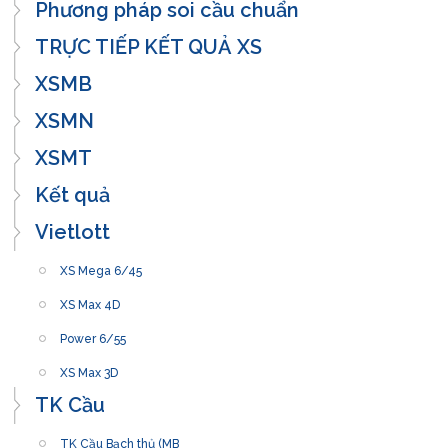
Phương pháp soi cầu chuẩn
TRỰC TIẾP KẾT QUẢ XS
XSMB
XSMN
XSMT
Kết quả
Vietlott
XS Mega 6/45
XS Max 4D
Power 6/55
XS Max 3D
TK Cầu
TK Cầu Bạch thủ (MB