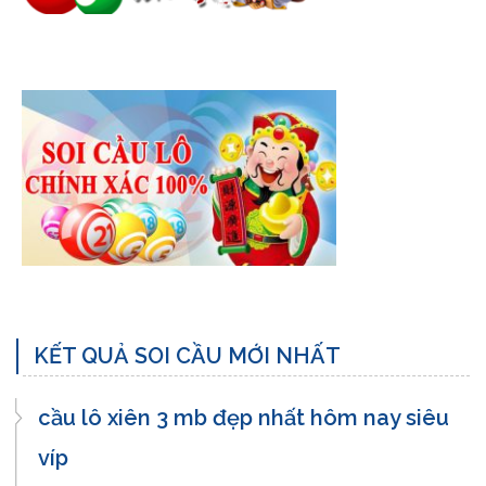
KẾT QUẢ SOI CẦU MỚI NHẤT
cầu lô xiên 3 mb đẹp nhất hôm nay siêu
víp