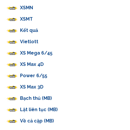
XSMN
XSMT
Kết quả
Vietlott
XS Mega 6/45
XS Max 4D
Power 6/55
XS Max 3D
Bạch thủ (MB)
Lật liên tục (MB)
Về cả cặp (MB)