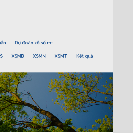
uẩn
Dự đoán xổ số mt
XS
XSMB
XSMN
XSMT
Kết quả