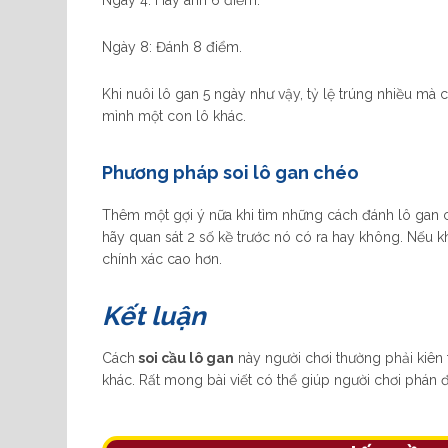
Ngày 4: Hãy ánh 6 điểm.
Ngày 8: Đánh 8 điểm.
Khi nuôi lô gan 5 ngày như vậy, tỷ lệ trúng nhiều mà
mình một con lô khác.
Phương pháp soi lô gan chéo
Thêm một gợi ý nữa khi tìm những cách đánh lô gan ch
hãy quan sát 2 số kề trước nó có ra hay không. Nếu k
chính xác cao hơn.
Kết luận
Cách
soi cầu lô gan
này người chơi thường phải kiên
khác. Rất mong bài viết có thể giúp người chơi phán