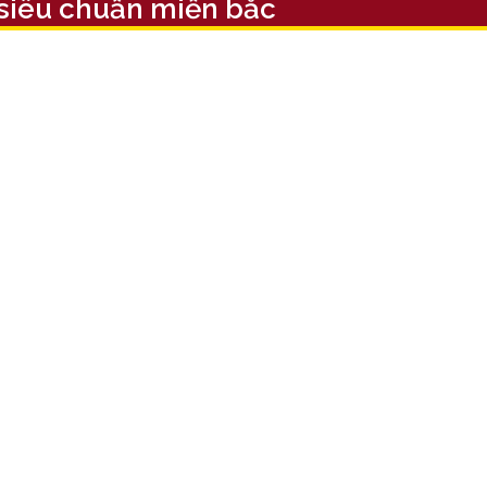
 siêu chuẩn miền bắc