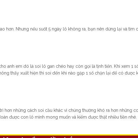
 cao hơn. Nhưng nếu suốt 5 ngày lô không ra, bạn nên dừng lại và tìm 
o anh em đó là soi lô gan chéo hay còn gọi là tịnh tiến. Khi xem 1 s
hông thấy xuất hiện thì soi đến khi nào gặp 1 số chặn lại để có được 
 trì hơn những cách soi cầu khác vì chúng thường khó ra hơn những c
 đoán được con lô mình mong muốn và kiếm được thật nhiều tiền nhé.