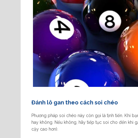
Đánh lô gan theo cách soi chéo
Phương pháp soi chéo này còn gọi là tịnh tiến. Khi b
hay không. Nếu không, hãy tiếp tục soi cho đến khi gặ
cậy cao hơn).