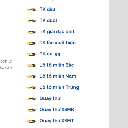
TK đầu
TK đuôi
TK giải đặc biệt
TK lần xuất hiện
TK 00-99
 con lô
Lô tô miền Bắc
xác cao
Lô tô miền Nam
Lô tô miền Trung
Quay thử
Quay thử XSMB
Quay thử XSMT