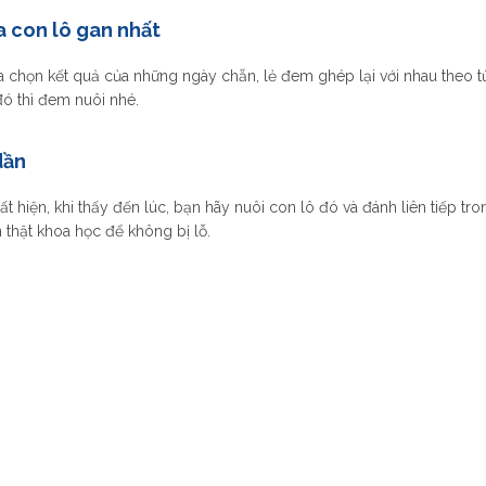
a con lô gan nhất
a chọn kết quả của những ngày chẵn, lẻ đem ghép lại với nhau theo t
đó thì đem nuôi nhé.
dần
t hiện, khi thấy đến lúc, bạn hãy nuôi con lô đó và đánh liên tiếp tr
 thật khoa học để không bị lỗ.