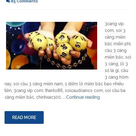
85 Comments
3cang vip
com, soi 3
càng miền
bắc miễn phí,
cầu 3 càng
miền bắc, soi
3 càng, lô 3
số là gì, cầu
3 càng hôm
nay, soi cầu 3 càng miền nam, 1 điểm lô miền bắc bao nhiêu
tiền, 3cang vip com, thanlo86, soicaudoanso com, soi cầu ba
"cầu
càng miền bắc, chinhxac100, …
Continue reading
ba
càng
víp
READ MORE
mb
đẹp