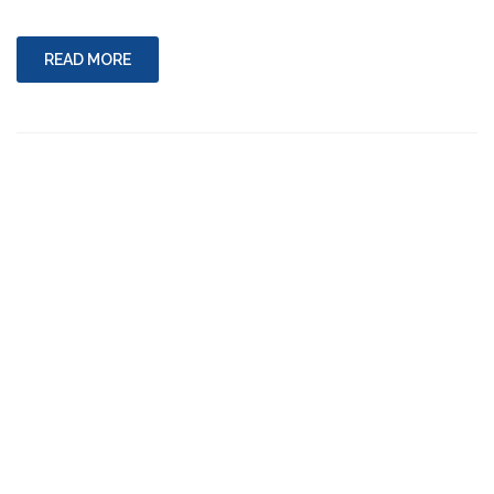
dàn
đề
8
READ MORE
con
mb
đẹp
nhất
hôm
nay
siêu
víp"