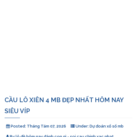
CẦU LÔ XIÊN 4 MB ĐẸP NHẤT HÔM NAY
SIÊU VÍP
Posted:
Tháng Tám 07, 2026
Under:
Dự đoán xổ số mb
By
lô đề hôm nay đánh con gì - soi cau chinh xac nhat