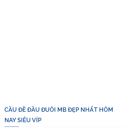
CẦU ĐỀ ĐẦU ĐUÔI MB ĐẸP NHẤT HÔM
NAY SIÊU VÍP