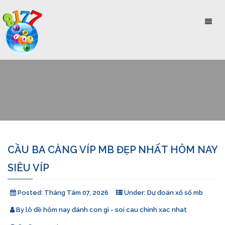
Toggl
naviga
CẦU BA CÀNG VÍP MB ĐẸP NHẤT HÔM NAY
SIÊU VÍP
Posted:
Tháng Tám 07, 2026
Under:
Dự đoán xổ số mb
By
lô đề hôm nay đánh con gì - soi cau chinh xac nhat