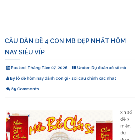
CẦU DÀN ĐỀ 4 CON MB ĐẸP NHẤT HÔM
NAY SIÊU VÍP
Posted:
Tháng Tám 07, 2026
Under:
Dự đoán xổ số mb
By
lô đề hôm nay đánh con gì - soi cau chinh xac nhat
85 Comments
xin số
đề 3
miền,
dự
đoán