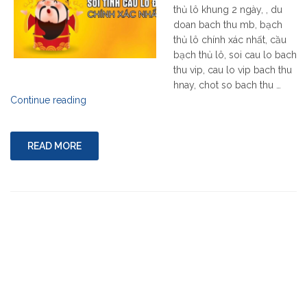
thủ lô khung 2 ngày, , du
doan bach thu mb, bạch
thủ lô chính xác nhất, cầu
bạch thủ lô, soi cau lo bach
thu vip, cau lo vip bach thu
hnay, chot so bach thu …
"cầu
Continue reading
bạch
thủ
lô
READ MORE
2
nháy
mb
đẹp
nhất
hôm
nay
siêu
víp"